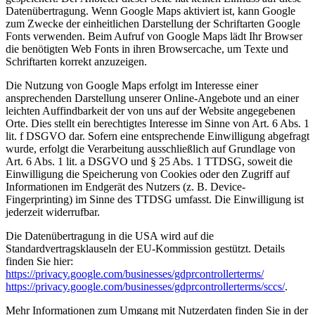
Datenübertragung. Wenn Google Maps aktiviert ist, kann Google
zum Zwecke der einheitlichen Darstellung der Schriftarten Google
Fonts verwenden. Beim Aufruf von Google Maps lädt Ihr Browser
die benötigten Web Fonts in ihren Browsercache, um Texte und
Schriftarten korrekt anzuzeigen.
Die Nutzung von Google Maps erfolgt im Interesse einer
ansprechenden Darstellung unserer Online-Angebote und an einer
leichten Auffindbarkeit der von uns auf der Website angegebenen
Orte. Dies stellt ein berechtigtes Interesse im Sinne von Art. 6 Abs. 1
lit. f DSGVO dar. Sofern eine entsprechende Einwilligung abgefragt
wurde, erfolgt die Verarbeitung ausschließlich auf Grundlage von
Art. 6 Abs. 1 lit. a DSGVO und § 25 Abs. 1 TTDSG, soweit die
Einwilligung die Speicherung von Cookies oder den Zugriff auf
Informationen im Endgerät des Nutzers (z. B. Device-
Fingerprinting) im Sinne des TTDSG umfasst. Die Einwilligung ist
jederzeit widerrufbar.
Die Datenübertragung in die USA wird auf die
Standardvertragsklauseln der EU-Kommission gestützt. Details
finden Sie hier:
https://privacy.google.com/businesses/gdprcontrollerterms/
https://privacy.google.com/businesses/gdprcontrollerterms/sccs/
.
Mehr Informationen zum Umgang mit Nutzerdaten finden Sie in der